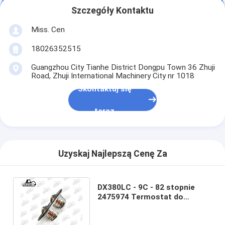
Szczegóły Kontaktu
Miss. Cen
18026352515
Guangzhou City Tianhe District Dongpu Town 36 Zhuji
Road, Zhuji International Machinery City nr 1018
Skontaktuj się
teraz
Uzyskaj Najlepszą Cenę Za
DX380LC - 9C - 82 stopnie
2475974 Termostat do
chłodzącego płynu
silnikowego ciężarówki