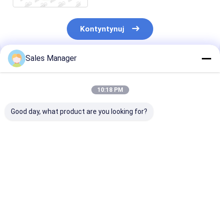
Kontyntynuj
Sales Manager
Polecane Produkty
10:18 PM
Good day, what product are you looking for?
4133L046 Wnętrze
4133L066 Zestaw
4133L058 82
termostatu Części
termostatu nadający
stopniowy ter
zamienne do koparki
się do silnika Perkins
Zestaw Cate
silnikowej Perkins
1104D-E44T
Najlepsza cena
Najlepsza cena
Najlepsza 