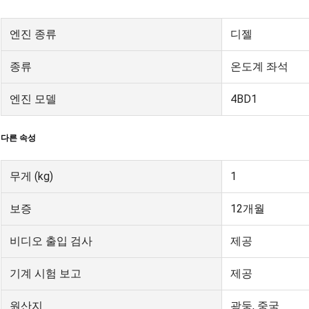
엔진 종류
디젤
종류
온도계 좌석
엔진 모델
4BD1
다른 속성
무게 (kg)
1
보증
12개월
비디오 출입 검사
제공
기계 시험 보고
제공
원산지
광둥, 중국