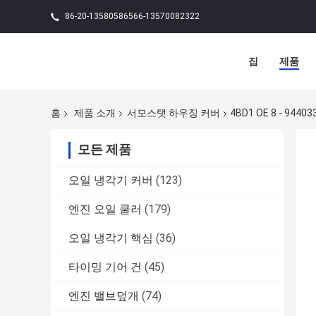
86-20-13580586566-13570082322
집
제품
홈
제품 소개
서모스탯 하우징 커버
4BD1 OE 8 - 94
모든 제품
오일 냉각기 커버
(123)
엔진 오일 쿨러
(179)
오일 냉각기 핵심
(36)
타이밍 기어 건
(45)
엔진 밸브덮개
(74)