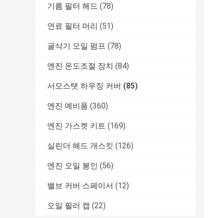
기름 필터 헤드
(78)
연료 필터 머리
(51)
굴삭기 오일 펌프
(78)
엔진 온도조절 장치
(84)
서모스탯 하우징 커버
(85)
엔진 예비품
(360)
엔진 가스켓 키트
(169)
실린더 헤드 개스킷
(126)
엔진 오일 봉인
(56)
밸브 커버 스페이서
(12)
오일 필러 캡
(22)