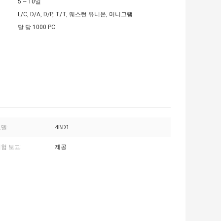
5 ~ 10일
L/C, D/A, D/P, T/T, 웨스턴 유니온, 머니그램
달 당 1000 PC
델:
4BD1
험 보고:
제공