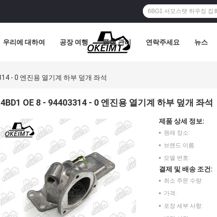
우리에 대하여
공장 여행
품질 관리
연락주세요
뉴스
403314 - 0 엔진용 열기계 하부 덮개 좌석
4BD1 OE 8 - 94403314 - 0 엔진용 열기계 하부 덮개 좌석
제품 상세 정보:
원래 장소:
브랜드 이름:
모델 번호:
결제 및 배송 조건:
최소 주문 수량:
가격:
포장 세부 사항: