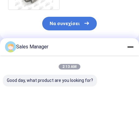
Να συνεχίσει
Sales Manager
Συνιστώμενα Προϊόντα
2:13 AM
Good day, what product are you looking for?
KOBECO 2403
4JG2 8 - 97018 - 664
4JG1 Θερμοσ
Θερμοστάτης Μέση
- 0 Θερμοστάτης
Κάτω κάλυμμα
κάλυψη στερέωσης
Κάτω κάλυμμα
καθίσματος γι
για μηχανή
καθίσματος για
ανταλλακτικά
εξορυκτικού
κινητήρα
εξορυκτικών
Καλύτερη τιμή
Καλύτερη τιμή
Καλύτερη 
μηχανήματος
μηχανών