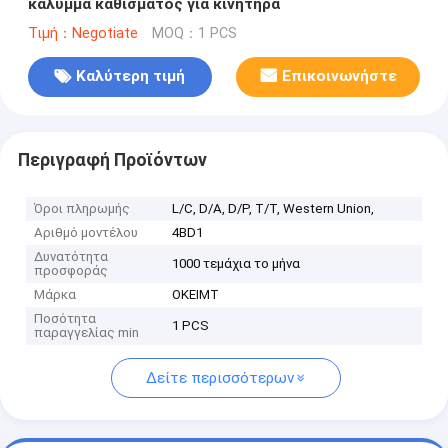
κάλυμμα καθίσματος για κινητήρα
Τιμή：Negotiate
MOQ：1 PCS
Καλύτερη τιμή
Επικοινωνήστε
Περιγραφή Προϊόντων
Όροι πληρωμής
L/C, D/A, D/P, T/T, Western Union,
Αριθμό μοντέλου
4BD1
Δυνατότητα
1000 τεμάχια το μήνα
προσφοράς
Μάρκα
OKEIMT
Ποσότητα
1 PCS
παραγγελίας min
Δείτε περισσότερων