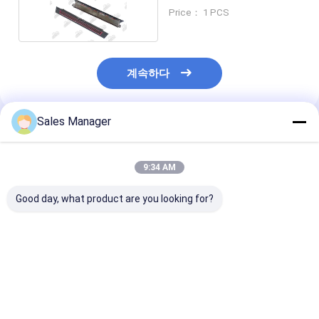
터쿨러
Price： 1 PCS
계속하다
Sales Manager
추천된 제품
9:34 AM
Good day, what product are you looking for?
PC200-8 6754-71-
E330D 엑사바터 엔진
E307D 펌프 없
7200 발굴기 엔진 예비
부품을 위한 수동 펌프
펌프
부품을 위한 수동 펌프
기계
기계