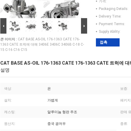
가격:
Packaging Details:
Delivery Time:
Payment Terms:
Supply Ability:
큰 이미지 :
CAT BASE AS-OIL 176-1363 CATE 176-
접촉
1363 CATE 트럭에 대해 3406E 3406C 3406B C-18 C-
15 C-16 C16 C15
CAT BASE AS-OIL 176-1363 CATE 176-1363 CATE 트럭에 대해 
설명
색상:
은
보증:
설치:
가볍게
패키지
캐스팅:
알루미늄 형판 주조
판매 유
원산지:
중국 광저우
종류: