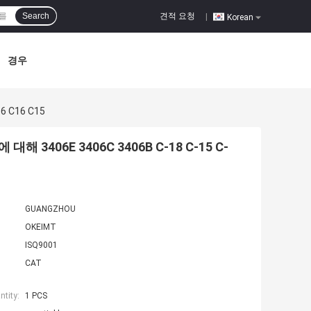
견적 요청
Search
|
Korean
경우
6 C16 C15
에 대해 3406E 3406C 3406B C-18 C-15 C-
GUANGZHOU
OKEIMT
ISQ9001
CAT
tity:
1 PCS