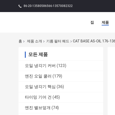
86-20-13580586566-13570082322
집
제품
홈
제품 소개
기름 필터 헤드
CAT BASE AS-OIL 176-13
모든 제품
오일 냉각기 커버
(123)
엔진 오일 쿨러
(179)
오일 냉각기 핵심
(36)
타이밍 기어 건
(45)
엔진 밸브덮개
(74)