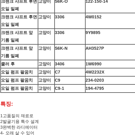
크랜크 샤프트 후면
고양이
S6K-O
122-150-14
오일 밀폐
크랜크 샤프트 후면
고양이
3306
4W0152
오일 밀폐
크랜크 샤프트 앞
고양이
3306
9Y9895
기름 밀폐
크랜크 샤프트 앞
고양이
S6K-N
AH3527P
기름 밀폐
쿨러 후
고양이
3406
1W6990
오일 펌프 팔꿈치
고양이
C7
4W2232X
오일 펌프 팔꿈치
고양이
C9
234-0203
오일 펌프 팔꿈치
고양이
C9-1
194-4795
특징:
1고품질의 재료로
2발굴기용 특수 설계
3완벽한 라디에이터
4- 오래 살 수 있어