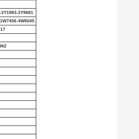
-2Y1983-2Y9681
-1W7406-4W6045
517
962