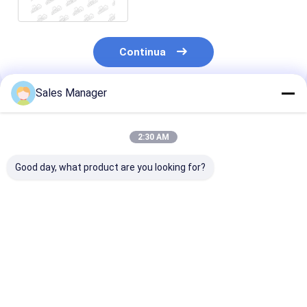
Continua
Sales Manager
Prodotti Raccomandati
2:30 AM
Good day, what product are you looking for?
6BD1 Copertura del
9-11281802-1
Alumini EC480
raffreddatore
Copertura del
21433744 Cop
dell'olio del motore
raffreddatore di olio
di raffreddato
diesel 5-11281008-0
per motore ISUZU
motore vol - v
5112810080
6BD1 SH200 EX200
Miglior prezzo
Miglior prezzo
Miglior pr
511281-0080