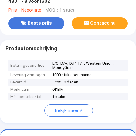
4BD1 - B voor ISUZ
Prijs：Negotiate
MOQ：1 stuks
Beste prijs
Contact nu
Productomschrijving
L/C, D/A, D/P, T/T, Western Union,
Betalingscondities
MoneyGram
Levering vermogen
1000 stuks per maand
Levertijd
5 tot 10 dagen
Merknaam
OKEIMT
Min. bestelaantal
1 stuks
Bekijk meer