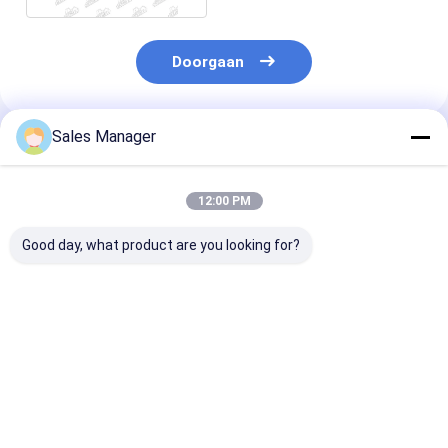
Doorgaan
Sales Manager
Geadviseerde Producten
12:00 PM
Good day, what product are you looking for?
6BD1 Dieselmotor-
9-11281802-1 Olie
Aluminium EC
olieverkoeler dekking
koeler dekking voor
21433744 Olie 
5-11281008-0
ISUZU 6BD1 SH200
deksel voor Vol
5112810080
EX200 motor
motor
511281-0080
Beste prijs
Beste prijs
Beste pri