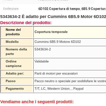
6D102 Copertura di tempo
6B5.9 Copertur
Evidenziare:
,
5343634-2 È adatto per Cummins 6B5.9 Motor 6D102
Descrizione del prodotto:
Nome del
Copertura temporale
prodotto
Modello
Cummins 6B5.9 Motore 6D102
Numero della
5343634-2
parte
Ordine
Validabile
campione
Adatto per:
Parti di motori per escavatori
Pacco
Pacco neutro o speciale per soddisfare le vostr
Pagamento
T/T, LC, Western Union, , Paypal
Vendiamo anche i seguenti prodotti: