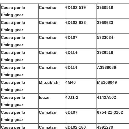
Cassa per la
Comatsu
6D102-519
3960519
timing gear
Cassa per la
Comatsu
6D102-623
3960623
timing gear
Cassa per la
Comatsu
6D107
5333034
timing gear
Cassa per la
Comatsu
6D114
3926518
timing gear
Cassa per la
Comatsu
6D114
A3938086
timing gear
Cassa per la
Mitsubishi
4M40
ME108049
timing gear
Cassa per la
Isuzu
4JJ1-2
4142A502
timing gear
Cassa per la
Comatsu
6D107
6754-21-3102
timing gear
Cassa per la
Comatsu
6D102-180
4991279