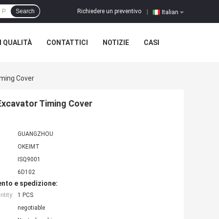
Richiedere un preventivo
Search
|
Italian
 QUALITÀ
CONTATTICI
NOTIZIE
CASI
ming Cover
Excavator Timing Cover
GUANGZHOU
OKEIMT
ISQ9001
6D102
nto e spedizione:
tity:
1 PCS
negotiable