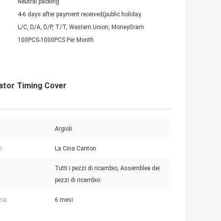
Neutral packing
4-6 days after payment received(public holiday
L/C, D/A, D/P, T/T, Western Union, MoneyGram
100PCS-1000PCS Per Month
ator Timing Cover
Argioli
:
La Cina Canton
Tutti i pezzi di ricambio, Assemblea dei
pezzi di ricambio
ia:
6 mesi