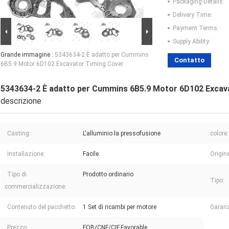
Packaging Details:
Delivery Time:
Payment Terms:
Supply Ability:
Grande immagine :
5343634-2 È adatto per Cummins
Contatto
6B5.9 Motor 6D102 Excavator Timing Cover
5343634-2 È adatto per Cummins 6B5.9 Motor 6D102 Excav
descrizione
Casting:
L'alluminio la pressofusione
colore:
Installazione:
Facile.
Origine
Tipo di
Prodotto ordinario
Tipo:
commercializzazione:
Contenuto del pacchetto:
1 Set di ricambi per motore
Garanz
Prezzo:
FOB/CNF/CIF,Favorable