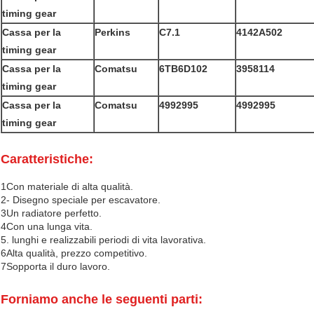
timing gear
Cassa per la
Perkins
C7.1
4142A502
timing gear
Cassa per la
Comatsu
6TB6D102
3958114
timing gear
Cassa per la
Comatsu
4992995
4992995
timing gear
Caratteristiche:
1Con materiale di alta qualità.
2- Disegno speciale per escavatore.
3Un radiatore perfetto.
4Con una lunga vita.
5. lunghi e realizzabili periodi di vita lavorativa.
6Alta qualità, prezzo competitivo.
7Sopporta il duro lavoro.
Forniamo anche le seguenti parti: