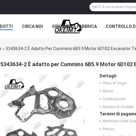
DOTTI
CIRCA NOI
GIRO DELLA FABBRICA
CONTROLLO DI
e
5343634-2 È Adatto Per Cummins 6B5.9 Motor 6D102 Excavator Ti
5343634-2 È adatto per Cummins 6B5.9 Motor 6D102 
Dettagli:
Place of Origin:
Marca:
Certificazione:
Numero di modello:
Termini di pagame
Minimum Order Quan
Prezzo: