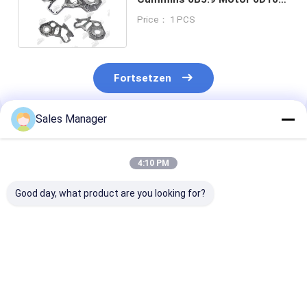
Bagger Timing Cover
Price： 1 PCS
Fortsetzen
Sales Manager
Empfohlene Produkte
4:10 PM
Good day, what product are you looking for?
4992995 Zeitgerät
4992995 Zeitgerät
4992995
Gehäuse
Gehäuse Diesel für
Baumaschinen 
Vorderabdeckung
Cummins L9 QSL9
QSL QSC Getri
für QSL-Motor
Motor
Gehäuse Abde