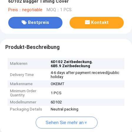
6D102 Bagger Timing Cover
Preis：negotiable
MOQ：1 PCS
Bestpreis
Kontakt
Produkt-Beschreibung
,
6D102 Zeitbedeckung
Markieren
6B5.9 Zeitbedeckung
4-6 days after payment received(public
Delivery Time
holiday
Markenname
OKEIMT
Minimum Order
1 PCS
Quantity
Modellnummer
6D102
Packaging Details
Neutral packing
Sehen Sie mehr an