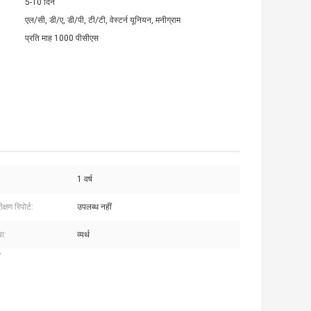
5-10 दिन
एल/सी, डी/ए, डी/पी, टी/टी, वेस्टर्न यूनियन, मनीग्राम
प्रति माह 1000 पीसीएस
1 वर्ष
्षण रिपोर्ट:
उपलब्ध नहीं
या:
व्यर्थ