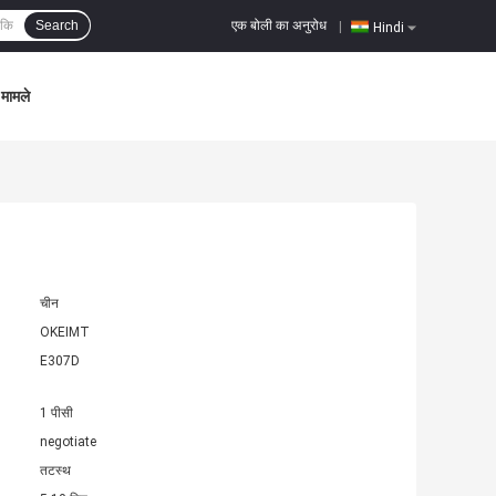
एक बोली का अनुरोध
Search
|
Hindi
मामले
चीन
OKEIMT
E307D
1 पीसी
negotiate
तटस्थ