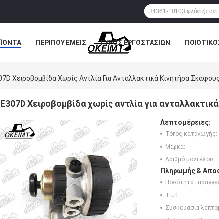
ΪΌΝΤΑ
ΠΕΡΊΠΟΥ ΕΜΕΊΣ
ΓΎΡΟΣ ΕΡΓΟΣΤΑΣΊΩΝ
ΠΟΙΟΤΙΚΌ
07D Χειροβομβίδα Χωρίς Αντλία Για Ανταλλακτικά Κινητήρα Σκάφου
E307D Χειροβομβίδα χωρίς αντλία για ανταλλακτικ
Λεπτομέρειες:
Τόπος καταγωγής:
Μάρκα:
Αριθμό μοντέλου:
Πληρωμής & Αποσ
Ποσότητα παραγγελ
Τιμή:
Συσκευασία λεπτο