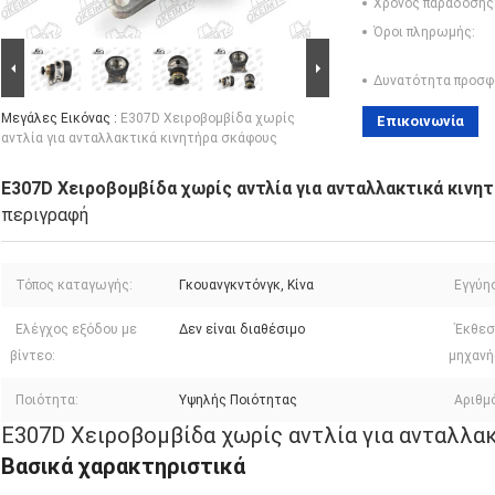
Χρόνος παράδοσης
Όροι πληρωμής:
Δυνατότητα προσφ
Μεγάλες Εικόνας :
E307D Χειροβομβίδα χωρίς
Επικοινωνία
αντλία για ανταλλακτικά κινητήρα σκάφους
E307D Χειροβομβίδα χωρίς αντλία για ανταλλακτικά κινη
περιγραφή
Τόπος καταγωγής:
Γκουανγκντόνγκ, Κίνα
Εγγύη
Ελέγχος εξόδου με
Δεν είναι διαθέσιμο
Έκθεσ
βίντεο:
μηχανή
Ποιότητα:
Υψηλής Ποιότητας
Αριθμ
E307D Χειροβομβίδα χωρίς αντλία για ανταλλα
Βασικά χαρακτηριστικά