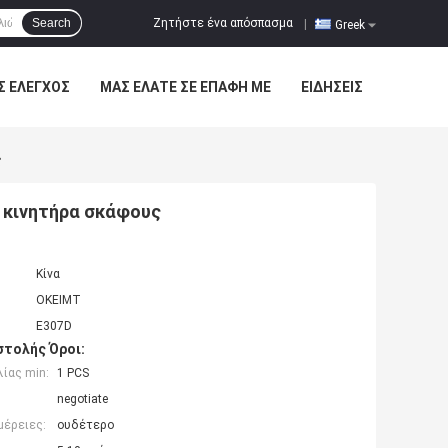
Ζητήστε ένα απόσπασμα
Search
|
Greek
Σ ΈΛΕΓΧΟΣ
ΜΑΣ ΕΛΆΤΕ ΣΕ ΕΠΑΦΉ ΜΕ
ΕΙΔΉΣΕΙΣ
ς
ά κινητήρα σκάφους
Κίνα
OKEIMT
E307D
τολής Όροι:
ίας min:
1 PCS
negotiate
μέρειες:
ουδέτερο