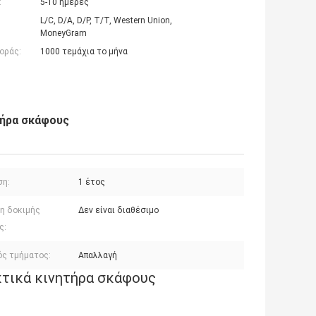
:
5-10 ημέρες
L/C, D/A, D/P, T/T, Western Union,
MoneyGram
οράς:
1000 τεμάχια το μήνα
τήρα σκάφους
ση:
1 έτος
η δοκιμής
Δεν είναι διαθέσιμο
ς:
ός τμήματος:
Απαλλαγή
κτικά κινητήρα σκάφους