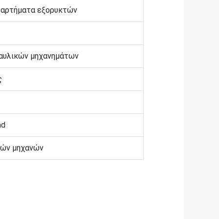
ξαρτήματα εξορυκτών
ραυλικών μηχανημάτων
ς
ad
κών μηχανών