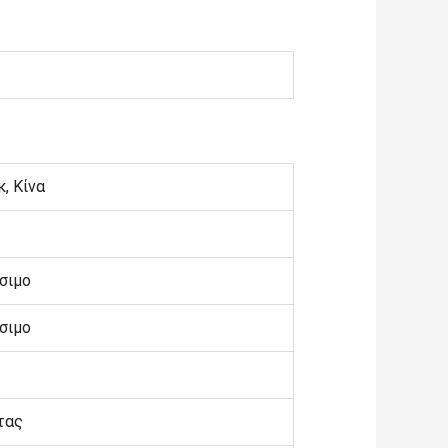
, Κίνα
έσιμο
έσιμο
τας