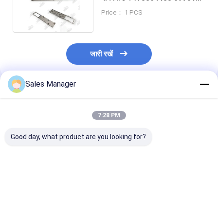
गैसकेट 3947530
Price： 1 PCS
जारी रखें
Sales Manager
अनुशंसित उत्पाद
7:28 PM
Good day, what product are you looking for?
PC200-8 6754-71-
E330D हाथ पंप मशीनरी के
E307D पंप के बिना है
7200 खुदाई मशीन के लिए
लिए कैट खुदाई इंजन स्पेयर
लिए कैट खुदाई इंजन 
हाथ पंप मशीनरी
पार्ट्स
पार्ट्स