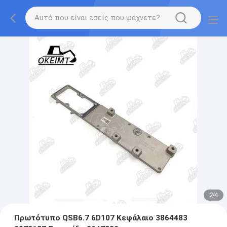
2
/
4
Πρωτότυπο QSB6.7 6D107 Κεφάλαιο 3864483