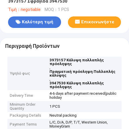
3973157 Σφραγίδα 3947530
Τιμή：negotiable
MOQ：1 PCS
Καλύτερη τιμή
Επικοινωνήστε
Περιγραφή Προϊόντων
3973157 Κάλυψη πολλαπλής
πρόσληψης
,
Πραγματική πρόσληψη Πολλαπλής
Υψηλό φως
κάλυψης
,
3947530 Κάλυψη πολλαπλής
πρόσληψης
4-6 days after payment received(public
Delivery Time
holiday
Minimum Order
1 PCS
Quantity
Packaging Details
Neutral packing
L/C, D/A, D/P, T/T, Western Union,
Payment Terms
MoneyGram