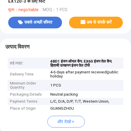
EX120-3 के लिए फिट
मूल्य：negotiable
MOQ：1 PCS
सबसे अच्छी कीमत
अब से संपर्क करें
उत्पाद विवरण
,
,
4BD1 इंजन ऑयल कैप
EX60 इंजन तेल कैप
हाई लाइट
हिताची उत्खनन इंजन तेल टोपी
4-6 days after payment received(public
Delivery Time
holiday
Minimum Order
1 PCS
Quantity
Packaging Details
Neutral packing
Payment Terms
L/C, D/A, D/P, T/T, Western Union,
Place of Origin
GUANGZHOU
और देखो