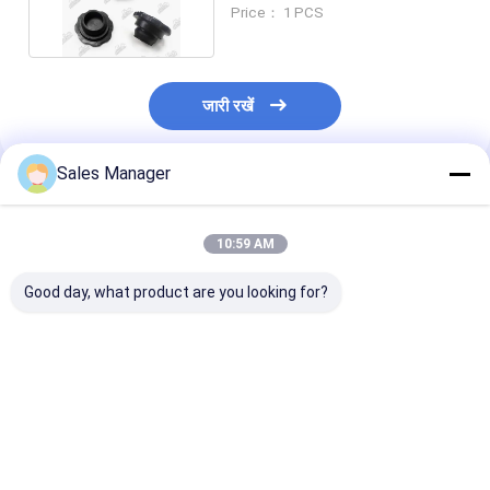
EX120-3 के लिए फिट
Price： 1 PCS
जारी रखें
Sales Manager
अनुशंसित उत्पाद
10:59 AM
Good day, what product are you looking for?
तेल भराव टोपी कवर 5.9
फैक्ट्री प्रत्यक्ष बिक्री उच्च
CAT E200B
6BT 12v 3.9 4BT 8v
गुणवत्ता वाले इंजन स्पेयर पार्ट्स
/312/320C
Cummins डीजल 89-
तेल कैप CAT
/324/330B/336
98.5
लिए इंजन ऑयल कैप
सबसे अच्छी कीमत
सबसे अच्छी कीमत
सबसे अच्छी 