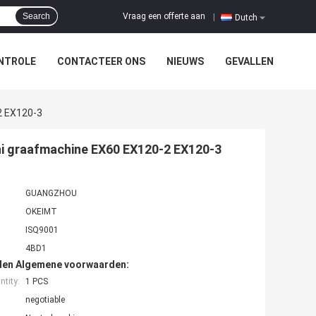
Vraag een offerte aan
Search
|
Dutch
NTROLE
CONTACTEER ONS
NIEUWS
GEVALLEN
2 EX120-3
hi graafmachine EX60 EX120-2 EX120-3
GUANGZHOU
OKEIMT
ISQ9001
4BD1
den Algemene voorwaarden:
tity:
1 PCS
negotiable