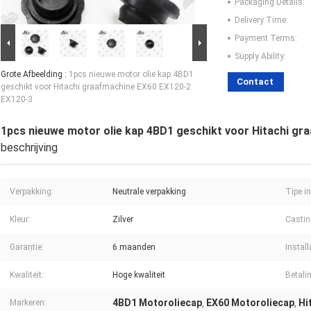
Packaging Details:
Delivery Time:
Payment Terms:
Supply Ability:
Grote Afbeelding :
1pcs nieuwe motor olie kap 4BD1
Contact
geschikt voor Hitachi graafmachine EX60 EX120-2
EX120-3
1pcs nieuwe motor olie kap 4BD1 geschikt voor Hitachi g
beschrijving
Verpakking:
Neutrale verpakking
Tipe i
Kleur:
Zilver
Castin
Garantie:
6 maanden
Install
Kwaliteit:
Hoge kwaliteit
Betali
4BD1 Motoroliecap
EX60 Motoroliecap
Hi
Markeren:
,
,