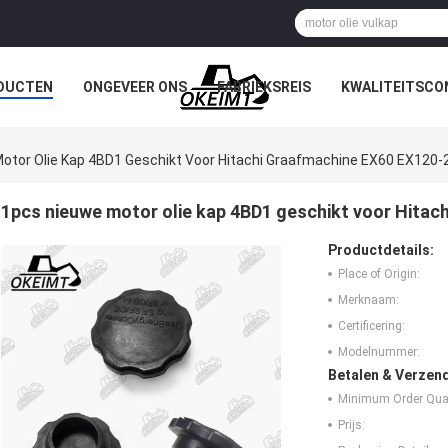
DUCTEN
ONGEVEER ONS
FABRIEKSREIS
KWALITEITSCO
otor Olie Kap 4BD1 Geschikt Voor Hitachi Graafmachine EX60 EX120-
1pcs nieuwe motor olie kap 4BD1 geschikt voor Hitac
Productdetails:
Place of Origin:
Merknaam:
Certificering:
Modelnummer:
Betalen & Verzen
Minimum Order Quan
Prijs: