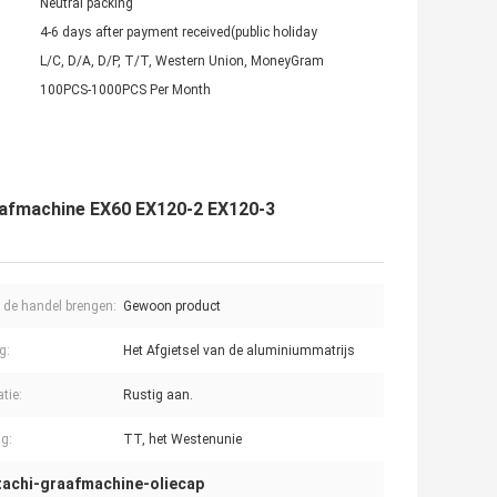
Neutral packing
4-6 days after payment received(public holiday
L/C, D/A, D/P, T/T, Western Union, MoneyGram
100PCS-1000PCS Per Month
raafmachine EX60 EX120-2 EX120-3
n de handel brengen:
Gewoon product
g:
Het Afgietsel van de aluminiummatrijs
atie:
Rustig aan.
ng:
TT, het Westenunie
tachi-graafmachine-oliecap