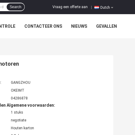
Vraag een offerte aan
Search
|
Dutch
NTROLE
CONTACTEER ONS
NIEUWS
GEVALLEN
motoren
t:
GANGZHOU
OKEIMT
04286878
den Algemene voorwaarden:
1 stuks
negotiate
Houten karton