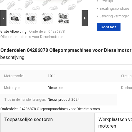
Levertijd:
Betalingscondities:
Levering vermogen:
Contact
Grote Afbeelding :
Onderdelen 04286878
Oliepompmachines voor Dieselmotoren
Onderdelen 04286878 Oliepompmachines voor Dieselmoto
beschrijving
Motormodel:
1011
Status
Motortype:
Dieselolie
Deeln
Tipe in de handel brengen:
Nieuw product 2024
Onderdelen 04286878 Oliepompmachines voor Dieselmotoren
Toepasselijke sectoren
Werkplaatsen vo
motoren