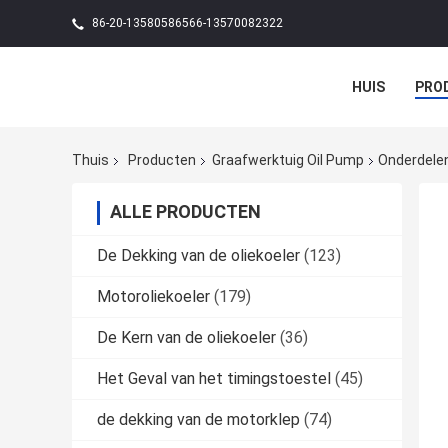
86-20-13580586566-13570082322
HUIS
PRO
Thuis
Producten
Graafwerktuig Oil Pump
Onderdele
ALLE PRODUCTEN
De Dekking van de oliekoeler
(123)
Motoroliekoeler
(179)
De Kern van de oliekoeler
(36)
Het Geval van het timingstoestel
(45)
de dekking van de motorklep
(74)