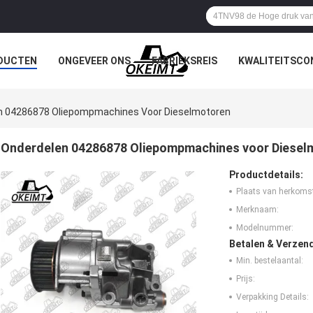
DUCTEN
ONGEVEER ONS
FABRIEKSREIS
KWALITEITSCO
n 04286878 Oliepompmachines Voor Dieselmotoren
Onderdelen 04286878 Oliepompmachines voor Diesel
Productdetails:
Plaats van herkoms
Merknaam:
Modelnummer:
Betalen & Verzen
Min. bestelaantal:
Prijs:
Verpakking Details: