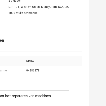
2-7 dagen
D/P, T/T, Western Union, MoneyGram, D/A, L/C
1000 stuks per maand
ren
:
Nieuw
ummer:
04286878
or het repareren van machines,