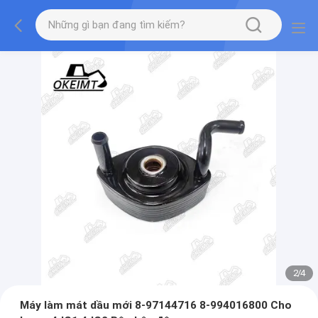
2
/
4
Máy làm mát dầu mới 8-97144716 8-994016800 Cho