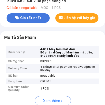
Isuzu 4JG1 4JG2 Bộ phận động cơ
Giá bán：negotiable
MOQ：1 PCS
Giá tốt nhất
Liên hệ với bây giờ
Mô Tả Sản Phẩm
,
4JG1 Máy làm mát dầu
Điểm nổi bật
,
Bộ phận động cơ Máy làm mát dầu
8-97144716 Máy lạnh dầu
Chứng nhận
ISQ9001
4-6 days after payment received(public
Delivery Time
holiday
Giá bán
negotiable
Hàng hiệu
OKEIMT
Minimum Order
1 PCS
Quantity
Xem thêm