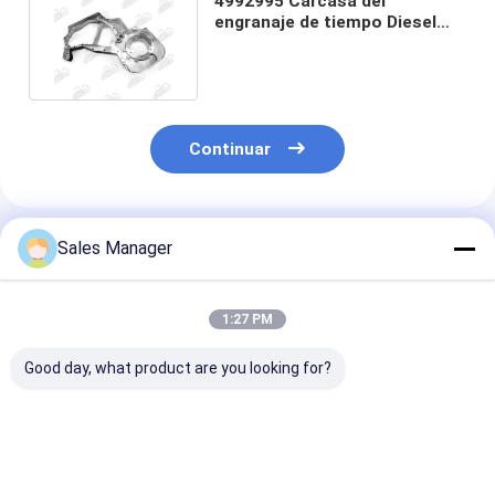
4992995 Carcasa del
engranaje de tiempo Diesel
para el motor Cummins L9
QSL9
Continuar
Productos Recomendados
Sales Manager
1:27 PM
Good day, what product are you looking for?
4992995
4992995 Partes de
4992995 Pieza
Revestimiento del
maquinaria de
repuesto Casa