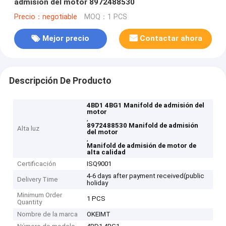
admisión del motor 8972488530
Precio：negotiable
MOQ：1 PCS
Mejor precio
Contactar ahora
Descripción De Producto
4BD1 4BG1 Manifold de admisión del
motor
,
8972488530 Manifold de admisión
Alta luz
del motor
,
Manifold de admisión de motor de
alta calidad
Certificación
ISQ9001
4-6 days after payment received(public
Delivery Time
holiday
Minimum Order
1 PCS
Quantity
Nombre de la marca
OKEIMT