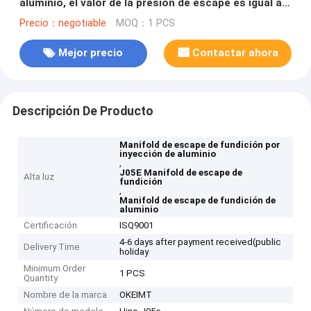
aluminio, el valor de la presión de escape es igual al
valor de la presión de escape de aluminio.
Precio：negotiable
MOQ：1 PCS
Mejor precio
Contactar ahora
Descripción De Producto
Manifold de escape de fundición por
inyección de aluminio
,
J05E Manifold de escape de
Alta luz
fundición
,
Manifold de escape de fundición de
aluminio
Certificación
ISQ9001
4-6 days after payment received(public
Delivery Time
holiday
Minimum Order
1 PCS
Quantity
Nombre de la marca
OKEIMT