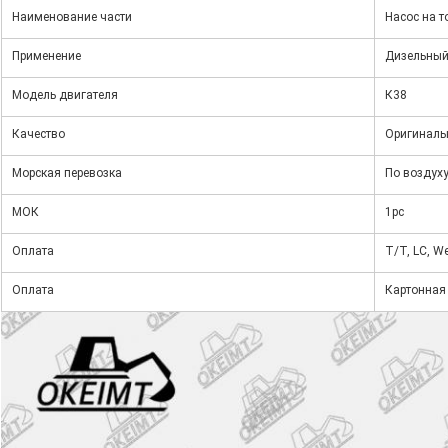
Наименование части
Насос на 
Применение
Дизельный
Модель двигателя
К38
Качество
Оригиналь
Морская перевозка
По воздух
МОК
1pc
Оплата
T/T, LC, We
Оплата
Картонная