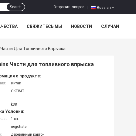
Отправить запрос
Search
|
Russian
АЧЕСТВА
СВЯЖИТЕСЬ МЫ
НОВОСТИ
СЛУЧАИ
 Части Для Топливного Впрыска
ins Части для топливного впрыска
мация о продукте:
ния:
Китай
OKEIMT
k38
ка Условия:
каза:
1 шт.
negotiate
и:
деревянный картон