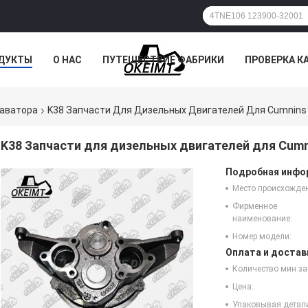
ДУКТЫ
О НАС
ПУТЕШЕСТВИЕ ФАБРИКИ
ПРОВЕРКА К
каватора
K38 Запчасти Для Дизельных Двигателей Для Cumnins
K38 Запчасти для дизельных двигателей для Cumn
Подробная инфор
Место происхожде
Фирменное
наименование:
Номер модели:
Оплата и достав
Количество мин за
Цена:
Упаковывая детал