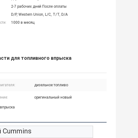
2-7 рабочих дней После оплаты
D/P, Western Union, L/C, T/T, D/A
сти:
1000 в месяц
асти для топливного впрыска
вигателя:
дизельное топливо
яние:
оригинальный новый
 впрыска
й Cummins