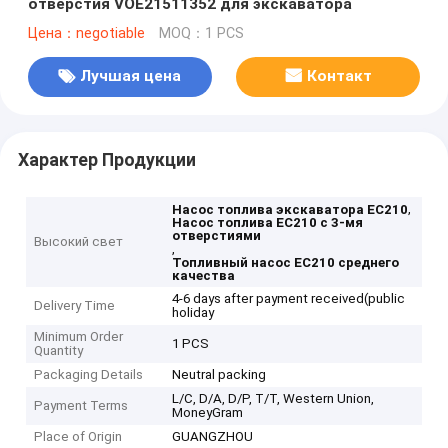
отверстия VOE21511352 для экскаватора
Цена：negotiable
MOQ：1 PCS
Лучшая цена
Контакт
Характер Продукции
,
Насос топлива экскаватора EC210
Насос топлива EC210 с 3-мя
отверстиями
Высокий свет
,
Топливный насос EC210 среднего
качества
4-6 days after payment received(public
Delivery Time
holiday
Minimum Order
1 PCS
Quantity
Packaging Details
Neutral packing
L/C, D/A, D/P, T/T, Western Union,
Payment Terms
MoneyGram
Place of Origin
GUANGZHOU