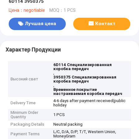
6D114 3950375
Цена：negotiable
MOQ：1 PCS
Лучшая цена
Контакт
Характер Продукции
6D114 Специализированная
коробка передач
,
3950375 Специализированная
Высокий свет
коробка передач
,
Временное покрытие
настраиваемая коробка передач
4-6 days after payment received(public
Delivery Time
holiday
Minimum Order
1 PCS
Quantity
Packaging Details
Neutral packing
L/C, D/A, D/P, T/T, Western Union,
Payment Terms
MoneyGram