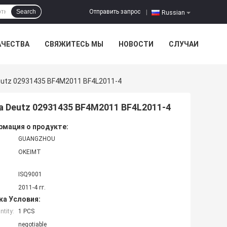
Отправить запрос
Search
|
Russian
АЧЕСТВА
СВЯЖИТЕСЬ МЫ
НОВОСТИ
СЛУЧАИ
utz 02931435 BF4M2011 BF4L2011-4
 Deutz 02931435 BF4M2011 BF4L2011-4
мация о продукте:
GUANGZHOU
OKEIMT
ISQ9001
2011-4 гг.
ка Условия:
tity:
1 PCS
negotiable