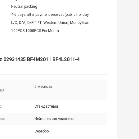
Neutral packing
4-6 days after payment received(public holiday
L/C, D/A, D/P, T/T, Western Union, MoneyGram
100PCS-1000PCS Per Month
z 02931435 BF4M2011 BF4L2011-4
6 месяцев
ия:
р:
Стандартный
вка:
Нейтральная упаковка
Серебро