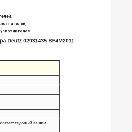
телей
,
уплотнителей
,
м уплотнителем
ра Deutz 02931435 BF4M2011
 соответствующий вашим