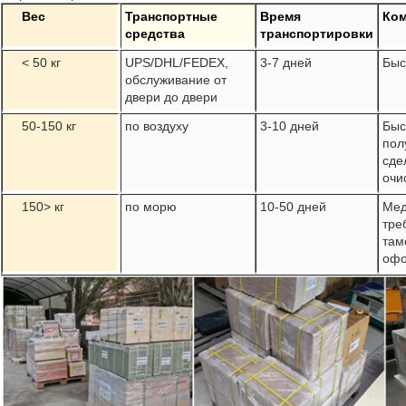
Вес
Транспортные
Время
Ко
средства
транспортировки
< 50 кг
UPS/DHL/FEDEX,
3-7 дней
Быс
обслуживание от
двери до двери
50-150 кг
по воздуху
3-10 дней
Быс
пол
сде
очи
150> кг
по морю
10-50 дней
Мед
тре
там
офо