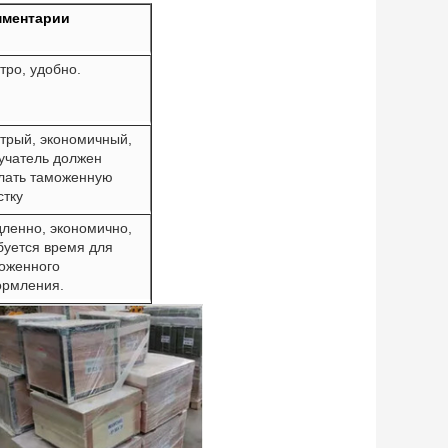
мментарии
тро, удобно.
трый, экономичный,
учатель должен
лать таможенную
стку
ленно, экономично,
буется время для
оженного
рмления.