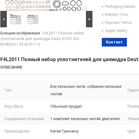
Packaging Details:
Delivery Time:
Payment Terms:
Supply Ability:
Большие изображения :
F4L2011 Полный набор
уплотнителей для цилиндра Deutz 02931435
Контакт
BF4M2011 BF4L2011-4
F4L2011 Полный набор уплотнителей для цилиндра Deut
описание
Все запасные части, собрание запасных
Тип:
Гарант
частей
Вид сбыта:
Обычный продукт
Разме
Содержание упаковки:
1 комплект запасных частей двигателя
Упако
Производство:
Китай Гуанчжоу
Цвет: