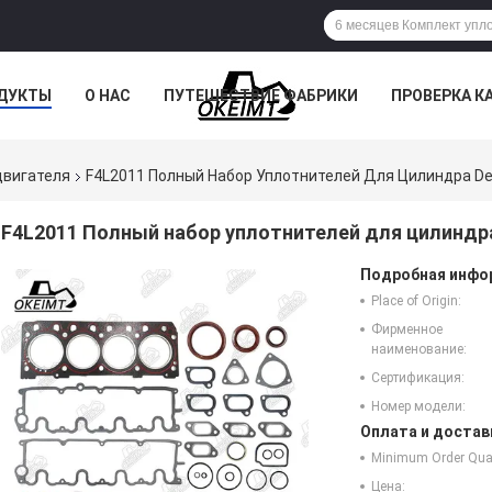
ДУКТЫ
О НАС
ПУТЕШЕСТВИЕ ФАБРИКИ
ПРОВЕРКА К
двигателя
F4L2011 Полный Набор Уплотнителей Для Цилиндра De
F4L2011 Полный набор уплотнителей для цилиндра
Подробная инфор
Place of Origin:
Фирменное
наименование:
Сертификация:
Номер модели:
Оплата и достав
Minimum Order Quan
Цена: