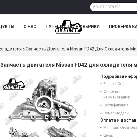
ДУКТЫ
О НАС
ПУТЕШЕСТВИЕ ФАБРИКИ
ПРОВЕРКА К
охладителя
Запчасть Двигателя Nissan FD42 Для Охладителя Ма
Запчасть двигателя Nissan FD42 для охладителя 
Подробная инфор
Place of Origin:
Фирменное
наименование:
Сертификация:
Номер модели:
Оплата и достав
Minimum Order Quan
Цена: