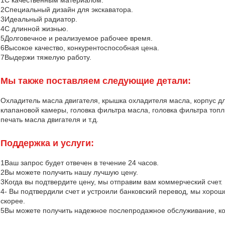
1С качественным материалом.
2Специальный дизайн для экскаватора.
3Идеальный радиатор.
4С длинной жизнью.
5Долговечное и реализуемое рабочее время.
6Высокое качество, конкурентоспособная цена.
7Выдержи тяжелую работу.
Мы также поставляем следующие детали:
Охладитель масла двигателя, крышка охладителя масла, корпус д
клапановой камеры, головка фильтра масла, головка фильтра топли
печать масла двигателя и т.д.
Поддержка и услуги:
1Ваш запрос будет отвечен в течение 24 часов.
2Вы можете получить нашу лучшую цену.
3Когда вы подтвердите цену, мы отправим вам коммерческий счет.
4- Вы подтвердили счет и устроили банковский перевод, мы хорош
скорее.
5Вы можете получить надежное послепродажное обслуживание, ког