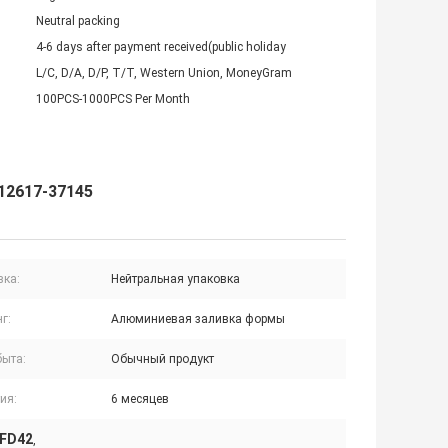
Neutral packing
4-6 days after payment received(public holiday
L/C, D/A, D/P, T/T, Western Union, MoneyGram
100PCS-1000PCS Per Month
12617-37145
вка:
Нейтральная упаковка
г:
Алюминиевая заливка формы
быта:
Обычный продукт
ия:
6 месяцев
 FD42
,