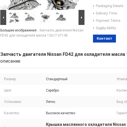
Packaging Details:
Delivery Time:
Payment Terms:
Supply Ability:
Большие изображения :
Запчасть двигателя Nissan
FD42 для охладителя масла 12617-37145
Контакт
Запчасть двигателя Nissan FD42 для охладителя масла 
описание
Размер:
Стандартный
Упако
Цвет:
Серебро
Кастин
Установка:
Легко.
Вид с
Качество:
Высокое качество
Гарант
Крышка маслянного охладителя Nissan