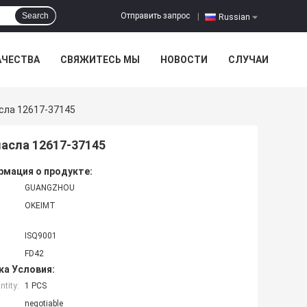
Отправить запрос
Search
|
Russian
АЧЕСТВА
СВЯЖИТЕСЬ МЫ
НОВОСТИ
СЛУЧАИ
сла 12617-37145
масла 12617-37145
мация о продукте:
GUANGZHOU
OKEIMT
ISQ9001
FD42
ка Условия:
tity:
1 PCS
negotiable