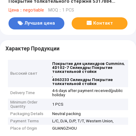
Покрытие толкательного стержня 5317884
4063233
Цена：negotiable
MOQ：1 PCS
Лучшая цена
Контакт
Характер Продукции
,
Покрытие для цилиндров Cummins
4D102-7 Силиндры Покрытие
толкательной стойки
Высокий свет
,
4063233 Силиндры Покрытие
толкательной стойки
4-6 days after payment received(public
Delivery Time
holiday
Minimum Order
1 PCS
Quantity
Packaging Details
Neutral packing
Payment Terms
L/C, D/A, D/P, T/T, Western Union,
Place of Origin
GUANGZHOU