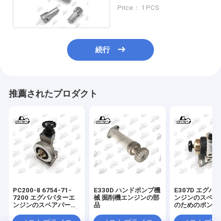
成
Price： 1 PCS
続行
推薦されたプロダクト
PC200-8 6754-71-
E330D ハンドポンプ機
E307D エグバ
7200 エグババターエ
械 掘削機エンジンの部
ンジンのスペア
ンジンのスペアパーツ
品
のためのポンプ
のためのハンドポンプ
ハンドポンプ
機械