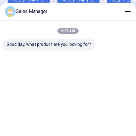
ベストプライス
ベストプライス
ベストプラ
Sales Manager
Desktop Site
ホーム
企業情報
お問い合わせ
Privacy Policy
地図
9:27 AM
品質
オイルの涼しいカバー
中国工場.Copyright © 2025 Guangzhou
Good day, what product are you looking for?
Paqiben Machinery. All Rights Reserved.
家
プロダクト
私達について