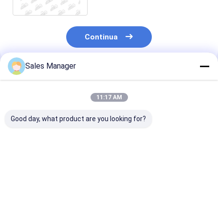
Continua
Sales Manager
Prodotti Raccomandati
11:17 AM
Good day, what product are you looking for?
6BD1 Copertura del
9-11281802-1
Alumini EC480
raffreddatore
Copertura del
21433744 Cop
dell'olio del motore
raffreddatore di olio
di raffreddato
diesel 5-11281008-0
per motore ISUZU
motore vol - v
5112810080
6BD1 SH200 EX200
Miglior prezzo
Miglior prezzo
Miglior pr
511281-0080