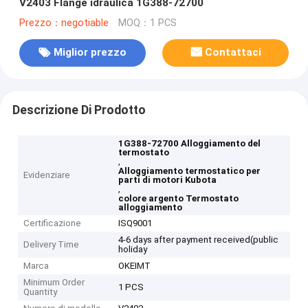
V2403 Flange idraulica 1G388-72700
Prezzo：negotiable
MOQ：1 PCS
Miglior prezzo
Contattaci
Descrizione Di Prodotto
1G388-72700 Alloggiamento del
termostato
,
Alloggiamento termostatico per
Evidenziare
parti di motori Kubota
,
colore argento Termostato
alloggiamento
Certificazione
ISQ9001
4-6 days after payment received(public
Delivery Time
holiday
Marca
OKEIMT
Minimum Order
1 PCS
Quantity