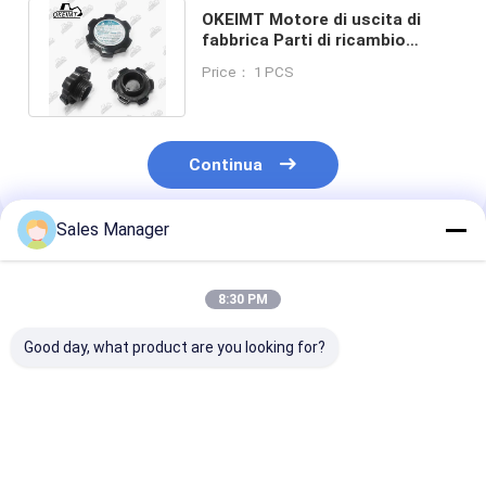
OKEIMT Motore di uscita di
fabbrica Parti di ricambio
Cappa di riempimento dell'olio
Price： 1 PCS
SK-8
Continua
Sales Manager
Prodotti Raccomandati
8:30 PM
Good day, what product are you looking for?
1 PCS NUOVO
Copertura del tappo
Vendite dirette