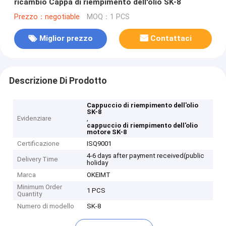
ricambio Cappa di riempimento dell'olio SK-8
Prezzo：negotiable
MOQ：1 PCS
Miglior prezzo
Contattaci
Descrizione Di Prodotto
Cappuccio di riempimento dell'olio
SK-8
Evidenziare
,
cappuccio di riempimento dell'olio
motore SK-8
Certificazione
ISQ9001
4-6 days after payment received(public
Delivery Time
holiday
Marca
OKEIMT
Minimum Order
1 PCS
Quantity
Numero di modello
SK-8