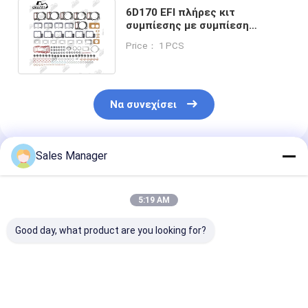
6D170 EFI πλήρες κιτ
συμπίεσης με συμπίεση
κεφαλής για μέρη κινητήρων
Price： 1 PCS
ντίζελ Komatsu
Να συνεχίσει
Sales Manager
Συνιστώμενα Προϊόντα
5:19 AM
Good day, what product are you looking for?
Συσκευή επισκευής
Τεχνική συσκευή
D8K 02937871