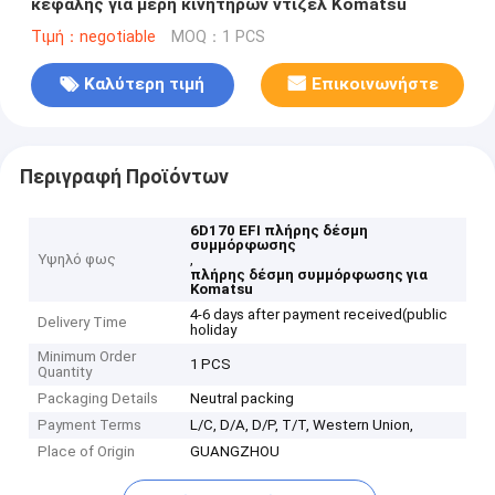
κεφαλής για μέρη κινητήρων ντίζελ Komatsu
Τιμή：negotiable
MOQ：1 PCS
Καλύτερη τιμή
Επικοινωνήστε
Περιγραφή Προϊόντων
6D170 EFI πλήρης δέσμη
συμμόρφωσης
Υψηλό φως
,
πλήρης δέσμη συμμόρφωσης για
Komatsu
4-6 days after payment received(public
Delivery Time
holiday
Minimum Order
1 PCS
Quantity
Packaging Details
Neutral packing
Payment Terms
L/C, D/A, D/P, T/T, Western Union,
Place of Origin
GUANGZHOU