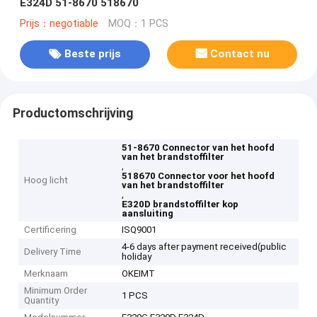
E324D 51-8670 518670
Prijs：negotiable
MOQ：1 PCS
Beste prijs
Contact nu
Productomschrijving
51-8670 Connector van het hoofd
van het brandstoffilter
,
518670 Connector voor het hoofd
Hoog licht
van het brandstoffilter
,
E320D brandstoffilter kop
aansluiting
Certificering
ISQ9001
4-6 days after payment received(public
Delivery Time
holiday
Merknaam
OKEIMT
Minimum Order
1 PCS
Quantity