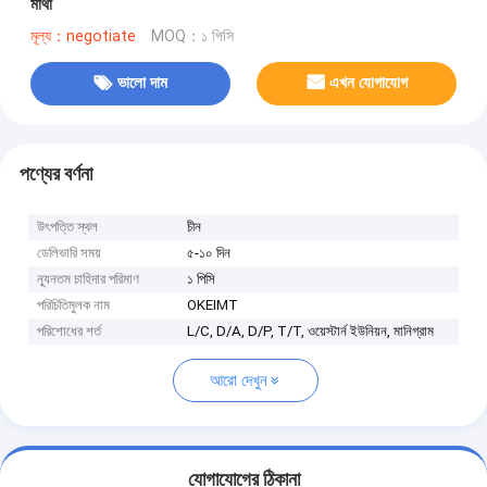
মাথা
মূল্য：negotiate
MOQ：১ পিসি
ভালো দাম
এখন যোগাযোগ
পণ্যের বর্ণনা
উৎপত্তি স্থল
চীন
ডেলিভারি সময়
৫-১০ দিন
ন্যূনতম চাহিদার পরিমাণ
১ পিসি
পরিচিতিমুলক নাম
OKEIMT
পরিশোধের শর্ত
L/C, D/A, D/P, T/T, ওয়েস্টার্ন ইউনিয়ন, মানিগ্রাম
আরো দেখুন
যোগাযোগের ঠিকানা