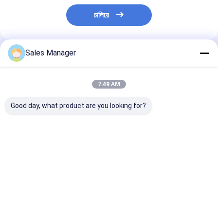
চালিয়ে
Sales Manager
প্রস্তাবিত পণ্য
7:49 AM
Good day, what product are you looking for?
অ্যালুমিনিয়াম ৩৩১-৬৪৩৫
অ্যালুমিনিয়াম KUBOTA
KOMATSU 596-
অয়েল ফিল্টার হেড
596-2 ডান 6114-71-
6138-71-6110 ইঞ
6210 PC200-6 খননকারী
জন্য ডিজেল ফিল্টার হে
ইঞ্জিনের জন্য
ভালো দাম
ভালো দাম
ভালো দাম