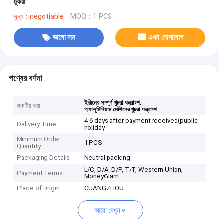
টুকরা
মূল্য：negotiable
MOQ：1 PCS
ভালো দাম
এখন যোগাযোগ
পণ্যের বর্ণনা
,
ইঞ্জিনের সম্পূর্ণ খুচরা যন্ত্রাংশ
লক্ষণীয় করা
অ্যালুমিনিয়াম মেশিনের খুচরা যন্ত্রাংশ
4-6 days after payment received(public
Delivery Time
holiday
Minimum Order
1 PCS
Quantity
Packaging Details
Neutral packing
L/C, D/A, D/P, T/T, Western Union,
Payment Terms
MoneyGram
Place of Origin
GUANGZHOU
আরো দেখুন