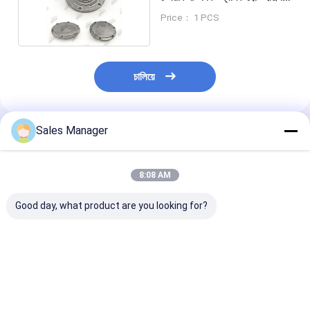
সমাবেশ টুকরা
Price： 1 PCS
চালিয়ে
Sales Manager
প্রস্তাবিত পণ্য
8:08 AM
Good day, what product are you looking for?
PC200-8 6754-71-
ই৩৩০ডি হ্যান্ড পাম্প মেশিনস ফর
E307D হ্যান্ড পাম্প ব
7200 এক্সকাভেটর ইঞ্জিনের
কেট এক্সক্যাভেটর ইঞ্জিন রিপেয়ার
পাম্পের জন্য কেট এক্স
জন্য হ্যান্ড পাম্প মেশিন
পার্টস
ইঞ্জিনের খুচরা অংশ