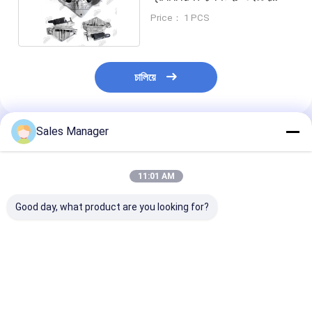
২১৯০০৮৬০ ২০৪৬৪৩৭৬
Price： 1 PCS
চালিয়ে
Sales Manager
প্রস্তাবিত পণ্য
11:01 AM
Good day, what product are you looking for?
PC200-8 6754-71-
ই৩৩০ডি হ্যান্ড পাম্প মেশিনস ফর
E307D হ্যান্ড পাম্প ব
7200 এক্সকাভেটর ইঞ্জিনের
কেট এক্সক্যাভেটর ইঞ্জিন রিপেয়ার
পাম্পের জন্য কেট এক্স
জন্য হ্যান্ড পাম্প মেশিন
পার্টস
ইঞ্জিনের খুচরা অংশ