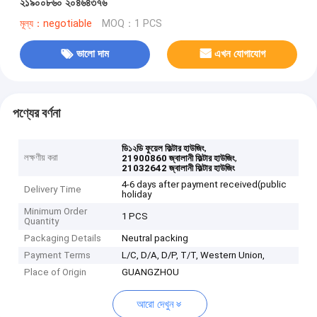
২১৯০০৮৬০ ২০৪৬৪৩৭৬
মূল্য：negotiable
MOQ：1 PCS
ভালো দাম
এখন যোগাযোগ
পণ্যের বর্ণনা
,
ডি১২ডি ফুয়েল ফিল্টার হাউজিং
লক্ষণীয় করা
,
21900860 জ্বালানী ফিল্টার হাউজিং
21032642 জ্বালানী ফিল্টার হাউজিং
4-6 days after payment received(public
Delivery Time
holiday
Minimum Order
1 PCS
Quantity
Packaging Details
Neutral packing
Payment Terms
L/C, D/A, D/P, T/T, Western Union,
Place of Origin
GUANGZHOU
আরো দেখুন