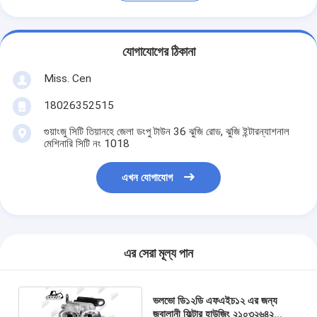
যোগাযোগের ঠিকানা
Miss. Cen
18026352515
গুয়াংজু সিটি তিয়ানহে জেলা ডংপু টাউন 36 ঝুজি রোড, ঝুজি ইন্টারন্যাশনাল
মেশিনারি সিটি নং 1018
এখন যোগাযোগ
এর সেরা মূল্য পান
ভলভো ডি১২ডি এফএইচ১২ এর জন্য
জ্বালানী ফিল্টার হাউজিং ২১০৩২৬৪২