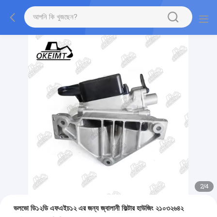
2
/
4
ভলভো ডি১২ডি এফএইচ১২ এর জন্য জ্বালানী ফিল্টার হাউজিং ২১০৩২৬৪২