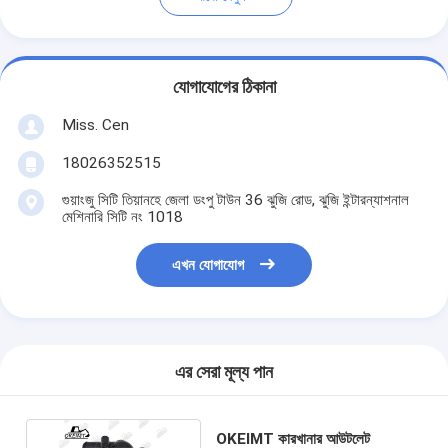
যোগাযোগের ঠিকানা
Miss. Cen
18026352515
গুয়াংজু সিটি তিয়ানহে জেলা ডংপু টাউন 36 ঝুজি রোড, ঝুজি ইন্টারন্যাশনাল
মেশিনারি সিটি নং 1018
এখন যোগাযোগ
এর সেরা মূল্য পান
OKEIMT কারখানার আউটলেট