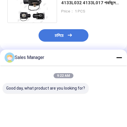
4133L032 4133L017 পারকিন্সের
জন্য থার্মোস্ট্যাট সমাবেশ
Price： 1 PCS
চালিয়ে
Sales Manager
প্রস্তাবিত পণ্য
9:22 AM
Good day, what product are you looking for?
PC200-8 6754-71-
ই৩৩০ডি হ্যান্ড পাম্প মেশিনস ফর
E307D হ্যান্ড পাম্প ব
7200 এক্সকাভেটর ইঞ্জিনের
কেট এক্সক্যাভেটর ইঞ্জিন রিপেয়ার
পাম্পের জন্য কেট এক্স
জন্য হ্যান্ড পাম্প মেশিন
পার্টস
ইঞ্জিনের খুচরা অংশ