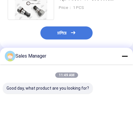
3920326 3919015 3923477
Price： 1 PCS
চালিয়ে
Sales Manager
প্রস্তাবিত পণ্য
11:49 AM
Good day, what product are you looking for?
PC200-8 6754-71-
ই৩৩০ডি হ্যান্ড পাম্প মেশিনস ফর
E307D হ্যান্ড পাম্প ব
7200 এক্সকাভেটর ইঞ্জিনের
কেট এক্সক্যাভেটর ইঞ্জিন রিপেয়ার
পাম্পের জন্য কেট এক্স
জন্য হ্যান্ড পাম্প মেশিন
পার্টস
ইঞ্জিনের খুচরা অংশ