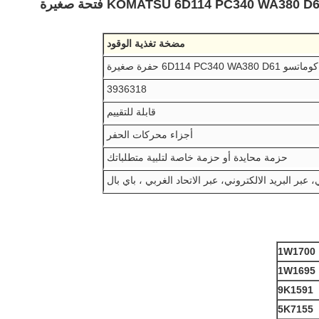
مضخة تغذية الوقود
كوماتسو 6D114 PC340 WA380 D61 حفرة صغيرة
3936318
قابلة للتقييم
أجزاء محركات الحفر
حزمة محايدة أو حزمة خاصة لتلبية متطلباتك
، عبر البريد الالكتروني، عبر الاتحاد الغربي ، باي بال
1W1700
1W1695
9K1591
5K7155