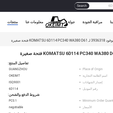
Search
نا
مراقبة الجودة
جولة في المعمل
معلومات عنا
منتجات
KO فتحة صغيرة
تفاصيل المنتج:
GUANGZHOU
Place of Origin:
اسم العلامة التجارية:
OKEIMT
إصدار الشهادات:
ISQ9001
رقم الموديل:
6D114
شروط الدفع والشحن:
1 PCS
Minimum Order Quanti
الأسعار:
negotiable